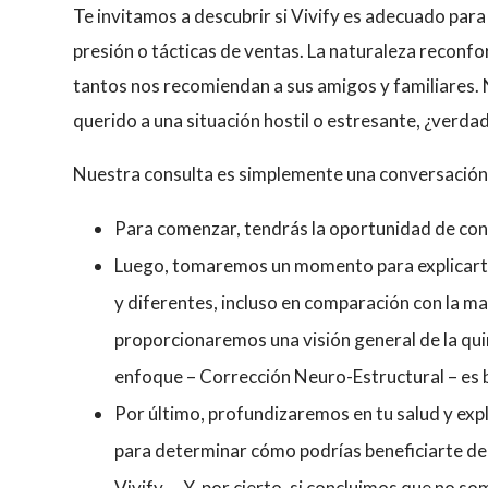
Te invitamos a descubrir si Vivify es adecuado para
presión o tácticas de ventas. La naturaleza reconfo
tantos nos recomiendan a sus amigos y familiares. 
querido a una situación hostil o estresante, ¿verda
Nuestra consulta es simplemente una conversación
Para comenzar, tendrás la oportunidad de cont
Luego, tomaremos un momento para explicart
y diferentes, incluso en comparación con la ma
proporcionaremos una visión general de la qu
enfoque – Corrección Neuro-Estructural – es ba
Por último, profundizaremos en tu salud y ex
para determinar cómo podrías beneficiarte d
Vivify. …Y, por cierto, si concluimos que no s