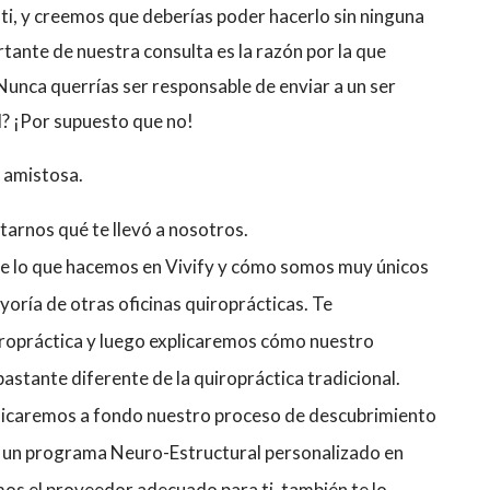
 ti, y creemos que deberías poder hacerlo sin ninguna
rtante de nuestra consulta es la razón por la que
Nunca querrías ser responsable de enviar a un ser
d? ¡Por supuesto que no!
 amistosa.
arnos qué te llevó a nosotros.
e lo que hacemos en Vivify y cómo somos muy únicos
yoría de otras oficinas quiroprácticas. Te
iropráctica y luego explicaremos cómo nuestro
stante diferente de la quiropráctica tradicional.
plicaremos a fondo nuestro proceso de descubrimiento
e un programa Neuro-Estructural personalizado en
omos el proveedor adecuado para ti, también te lo