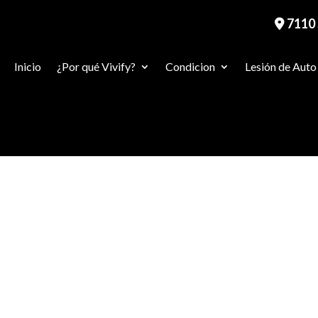
7110 
Inicio
¿Por qué Vivify?
Condicion
Lesión de Auto