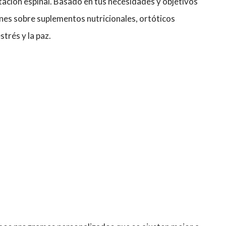
itación espinal. Basado en tus necesidades y objetivos
es sobre suplementos nutricionales, ortóticos
strés y la paz.