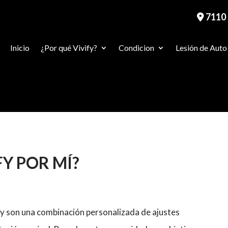
7110 
Inicio
¿Por qué Vivify?
Condicion
Lesión de Auto
FY POR MÍ?
fy son una combinación personalizada de ajustes