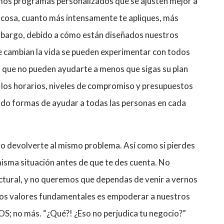
mos programas personalizados que se ajusten mejor a
r cosa, cuanto más intensamente te apliques, más
mbargo, debido a cómo están diseñados nuestros
ue cambian la vida se pueden experimentar con todos
rán que no pueden ayudarte a menos que sigas su plan
los horarios, niveles de compromiso y presupuestos
ado formas de ayudar a todas las personas en cada
go devolverte al mismo problema. Así como si pierdes
misma situación antes de que te des cuenta. No
tural, y no queremos que dependas de venir a vernos
ros valores fundamentales es empoderar a nuestros
S; no más. “¿Qué?! ¿Eso no perjudica tu negocio?”